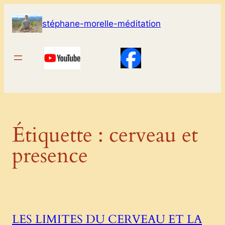
Aller
au
stéphane-morelle-méditation
contenu
Étiquette :
cerveau et
presence
LES LIMITES DU CERVEAU ET LA