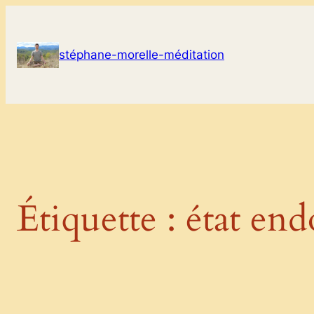
Aller
au
contenu
stéphane-morelle-méditation
Étiquette :
état en