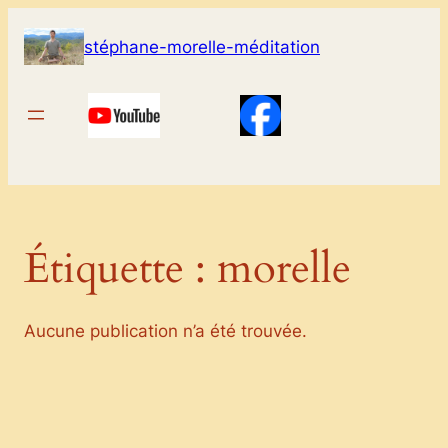
Aller
au
stéphane-morelle-méditation
contenu
Étiquette :
morelle
Aucune publication n’a été trouvée.