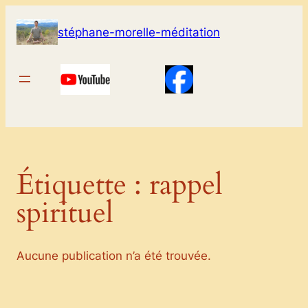
Aller
au
stéphane-morelle-méditation
contenu
Étiquette :
rappel
spirituel
Aucune publication n’a été trouvée.