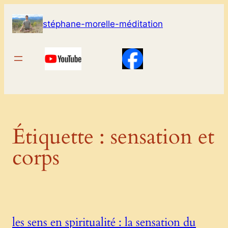
Aller
au
stéphane-morelle-méditation
contenu
Étiquette :
sensation et
corps
les sens en spiritualité : la sensation du