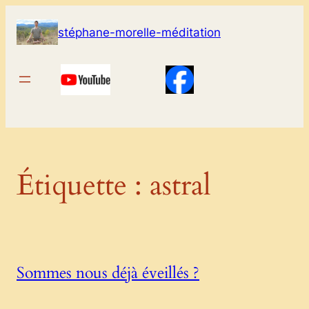
Aller
au
stéphane-morelle-méditation
contenu
Étiquette :
astral
Sommes nous déjà éveillés ?