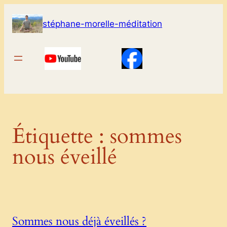
Aller
au
stéphane-morelle-méditation
contenu
Étiquette :
sommes
nous éveillé
Sommes nous déjà éveillés ?